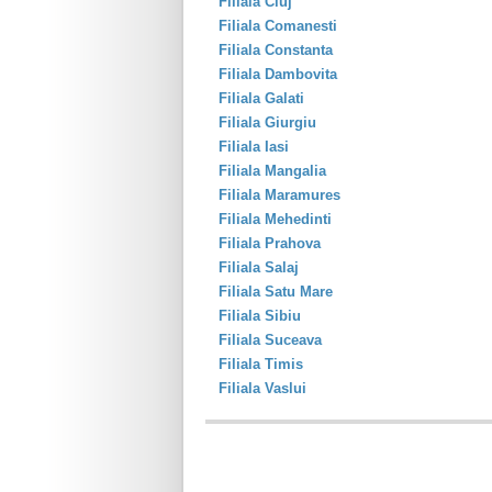
Filiala Cluj
Filiala Comanesti
Filiala Constanta
Filiala Dambovita
Filiala Galati
Filiala Giurgiu
Filiala Iasi
Filiala Mangalia
Filiala Maramures
Filiala Mehedinti
Filiala Prahova
Filiala Salaj
Filiala Satu Mare
Filiala Sibiu
Filiala Suceava
Filiala Timis
Filiala Vaslui