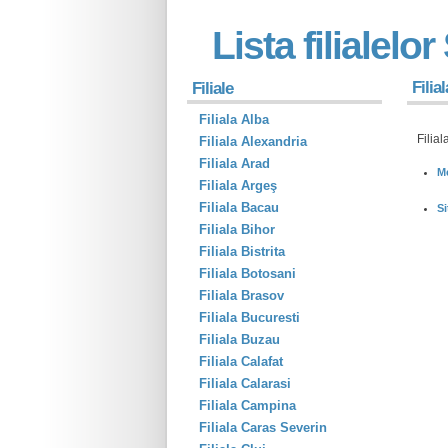
Lista filialelo
Filia
Filiale
Filiala Alba
Filial
Filiala Alexandria
Filiala Arad
Me
Filiala Argeş
Filiala Bacau
Si
Filiala Bihor
Filiala Bistrita
Filiala Botosani
Filiala Brasov
Filiala Bucuresti
Filiala Buzau
Filiala Calafat
Filiala Calarasi
Filiala Campina
Filiala Caras Severin