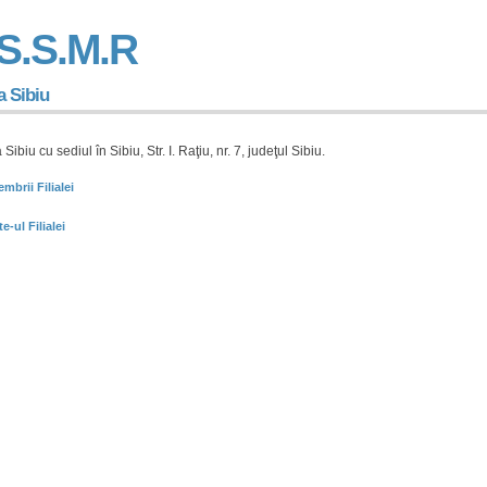
r S.S.M.R
la Sibiu
a Sibiu cu sediul în Sibiu, Str. I. Raţiu, nr. 7, judeţul Sibiu.
mbrii Filialei
te-ul Filialei