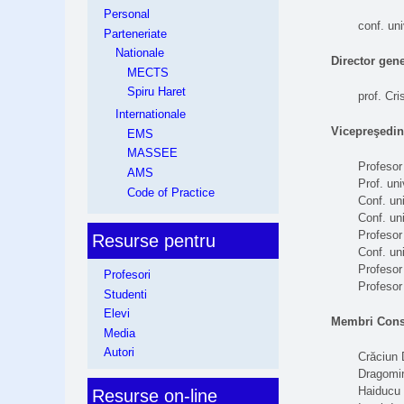
Personal
conf. uni
Parteneriate
Nationale
Director gene
MECTS
Spiru Haret
prof. Cr
Internationale
Vicepreşedin
EMS
MASSEE
Profesor
AMS
Prof. un
Code of Practice
Conf. uni
Conf. un
Profesor
Resurse pentru
Conf. un
Profesor
Profesori
Profesor
Studenti
Elevi
Membri Consi
Media
Autori
Crăciun 
Dragomir
Haiducu
Resurse on-line