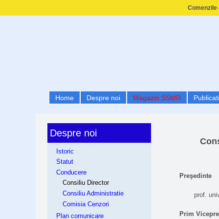
Comenzile e
Home
Despre noi
Magazin SSMR
Publicati
Despre noi
Cons
Istoric
Statut
Conducere
Preşedinte
Consiliu Director
Consiliu Administratie
prof. un
Comisia Cenzori
Prim Vicepre
Plan comunicare