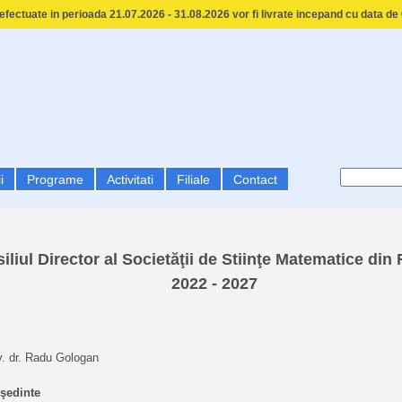
fectuate in perioada 21.07.2026 - 31.08.2026 vor fi livrate incepand cu data de
i
Programe
Activitati
Filiale
Contact
iliul Director al Societăţii de Stiinţe Matematice di
2022 - 2027
iv. dr. Radu Gologan
şedinte