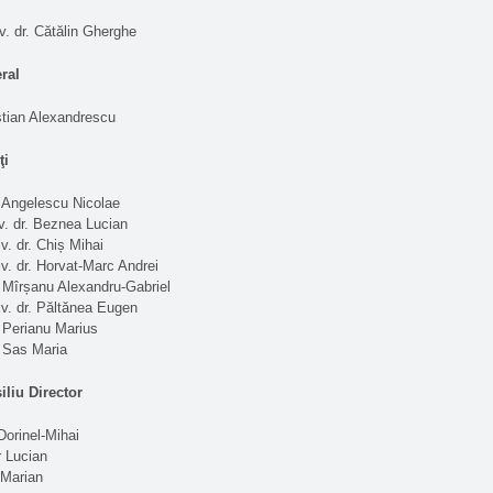
v. dr. Cătălin Gherghe
ral
istian Alexandrescu
ţi
 Angelescu Nicolae
iv. dr. Beznea Lucian
v. dr. Chiș Mihai
iv. dr. Horvat-Marc Andrei
 Mîrșanu Alexandru-Gabriel
iv. dr. Păltănea Eugen
 Perianu Marius
 Sas Maria
liu Director
Dorinel-Mihai
 Lucian
 Marian