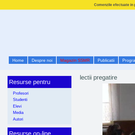
Comenzile efectuate in p
Home
Despre noi
Magazin SSMR
Publicatii
Progr
lectii pregatire
Resurse pentru
Profesori
Studenti
Elevi
Media
Autori
Resurse on-line