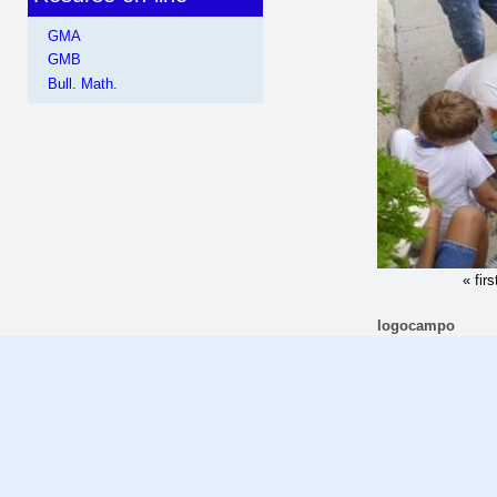
GMA
GMB
Bull. Math.
« firs
logocampo