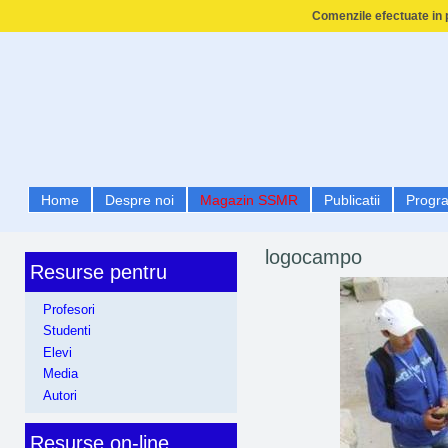
Comenzile efectuate in p
Home
Despre noi
Magazin SSMR
Publicatii
Progr
logocampo
Resurse pentru
Profesori
Studenti
Elevi
Media
Autori
Resurse on-line