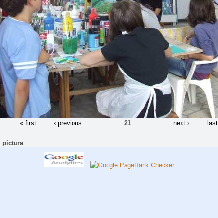
« first
‹ previous
…
21
…
next ›
last
 pictura