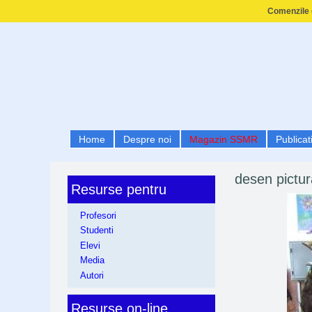
Comenzile e
Home
Despre noi
Magazin SSMR
Publicati
desen pictur
Resurse pentru
Profesori
Studenti
Elevi
Media
Autori
Resurse on-line