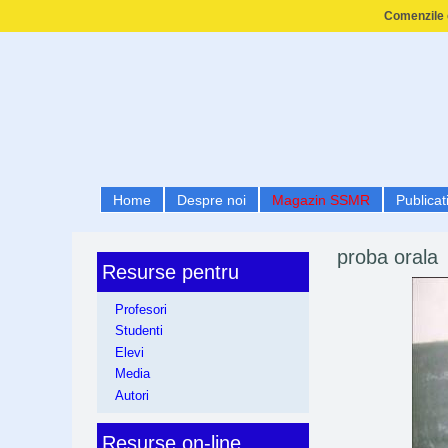
Comenzile e
Home
Despre noi
Magazin SSMR
Publicati
proba orala
Resurse pentru
Profesori
Studenti
Elevi
Media
Autori
Resurse on-line