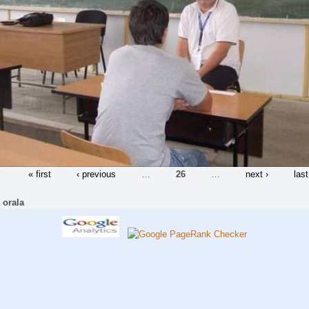
« first
‹ previous
…
26
…
next ›
last
 orala